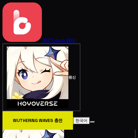
BitTopup
Wiki
원신
WUTHERING WAVES 충전
한국어