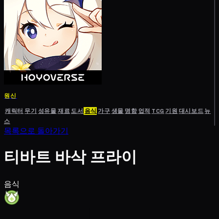
원신
캐릭터
무기
성유물
재료
도서
음식
가구
생물
명함
업적
TCG
기원
대시보드
뉴
스
목록으로 돌아가기
티바트 바삭 프라이
음식