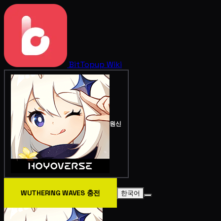
BitTopup
Wiki
원신
WUTHERING WAVES 충전
한국어