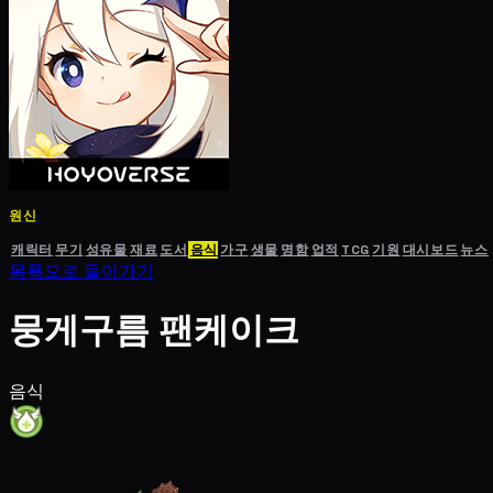
원신
캐릭터
무기
성유물
재료
도서
음식
가구
생물
명함
업적
TCG
기원
대시보드
뉴스
목록으로 돌아가기
뭉게구름 팬케이크
음식