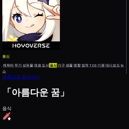
원신
캐릭터
무기
성유물
재료
도서
음식
가구
생물
명함
업적
TCG
기원
대시보드
뉴
스
목록으로 돌아가기
「아름다운 꿈」
음식