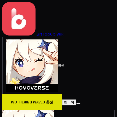
BitTopup
Wiki
원신
WUTHERING WAVES 충전
한국어