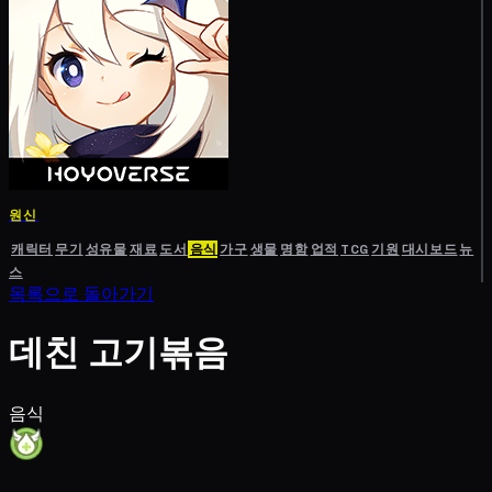
원신
캐릭터
무기
성유물
재료
도서
음식
가구
생물
명함
업적
TCG
기원
대시보드
뉴
스
목록으로 돌아가기
데친 고기볶음
음식