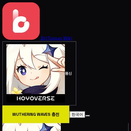
BitTopup
Wiki
원신
WUTHERING WAVES 충전
한국어