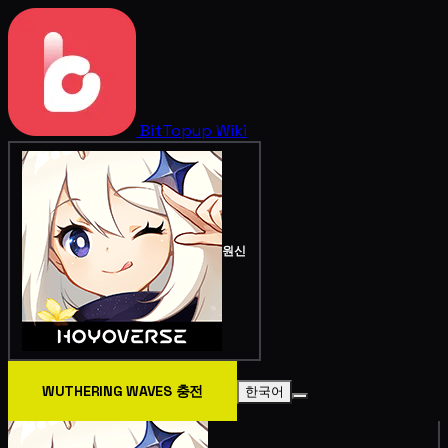
BitTopup
Wiki
원신
WUTHERING WAVES 충전
한국어