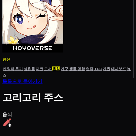
원신
캐릭터
무기
성유물
재료
도서
음식
가구
생물
명함
업적
TCG
기원
대시보드
뉴
스
목록으로 돌아가기
고리고리 주스
음식