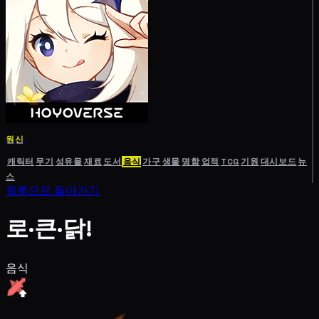
원신
캐릭터
무기
성유물
재료
도서
음식
가구
생물
명함
업적
TCG
기원
대시보드
뉴
스
목록으로 돌아가기
로·큰·닭!
음식