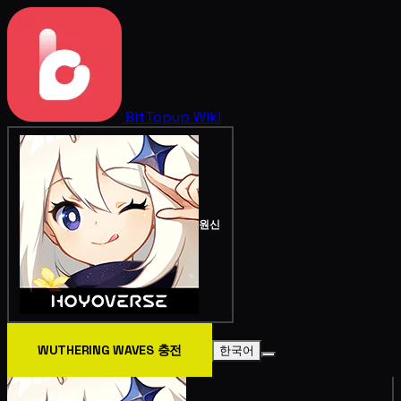
BitTopup
Wiki
원신
WUTHERING WAVES 충전
한국어