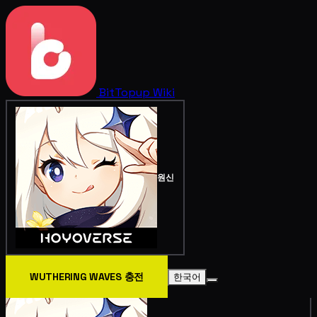
BitTopup
Wiki
원신
WUTHERING WAVES 충전
한국어