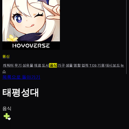
원신
캐릭터
무기
성유물
재료
도서
음식
가구
생물
명함
업적
TCG
기원
대시보드
뉴
스
목록으로 돌아가기
태평성대
음식