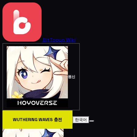
BitTopup
Wiki
원신
WUTHERING WAVES 충전
한국어