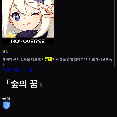
원신
캐릭터
무기
성유물
재료
도서
음식
가구
생물
명함
업적
TCG
기원
대시보드
뉴
스
목록으로 돌아가기
「숲의 꿈」
음식