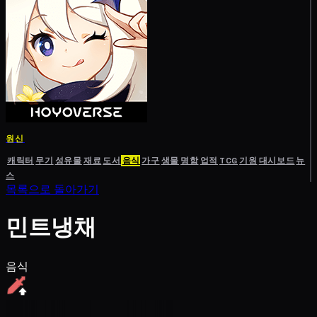
원신
캐릭터
무기
성유물
재료
도서
음식
가구
생물
명함
업적
TCG
기원
대시보드
뉴
스
목록으로 돌아가기
민트냉채
음식