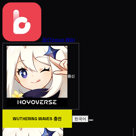
BitTopup
Wiki
원신
WUTHERING WAVES 충전
한국어