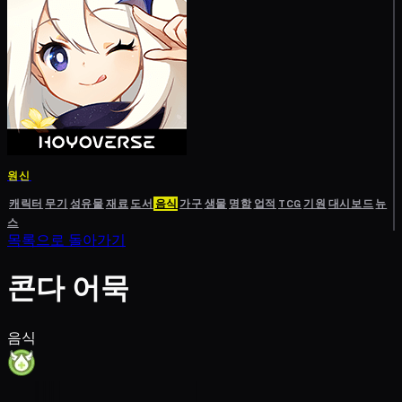
원신
캐릭터
무기
성유물
재료
도서
음식
가구
생물
명함
업적
TCG
기원
대시보드
뉴
스
목록으로 돌아가기
콘다 어묵
음식