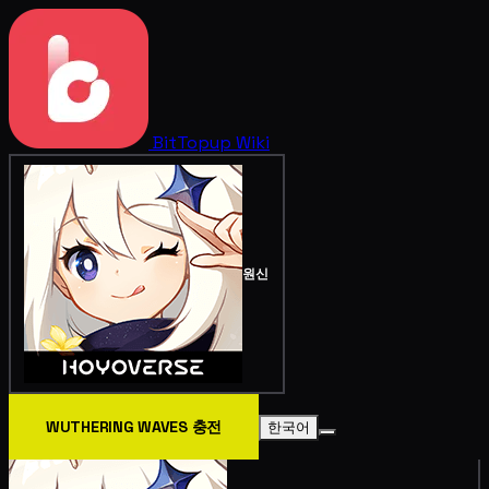
BitTopup
Wiki
원신
WUTHERING WAVES 충전
한국어