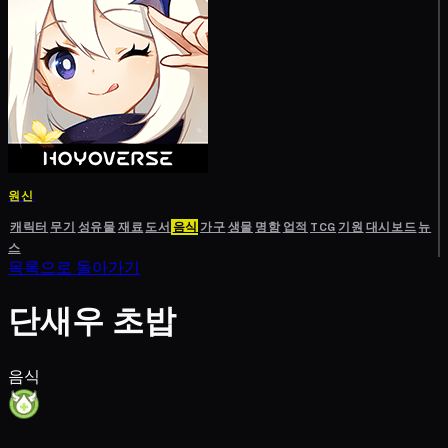
원신
캐릭터
무기
성유물
재료
도서
음식
가구
생물
명함
업적
TCG
기원
대시보드
뉴
스
목록으로 돌아가기
단새우 초밥
음식