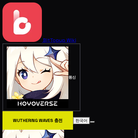
BitTopup
Wiki
원신
WUTHERING WAVES 충전
한국어