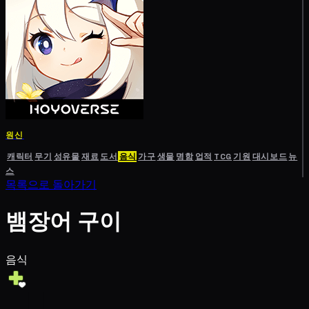
원신
캐릭터
무기
성유물
재료
도서
음식
가구
생물
명함
업적
TCG
기원
대시보드
뉴
스
목록으로 돌아가기
뱀장어 구이
음식