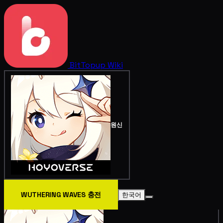
BitTopup
Wiki
원신
WUTHERING WAVES 충전
한국어