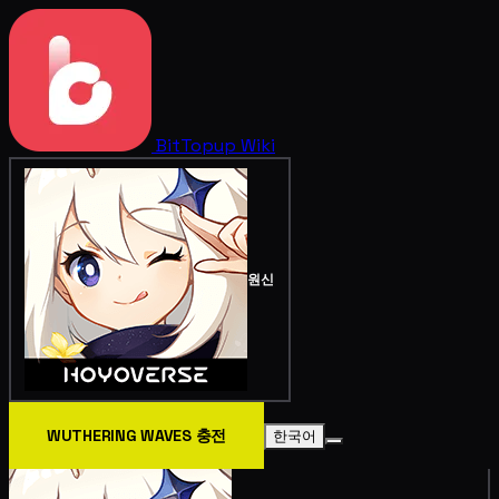
BitTopup
Wiki
원신
WUTHERING WAVES 충전
한국어