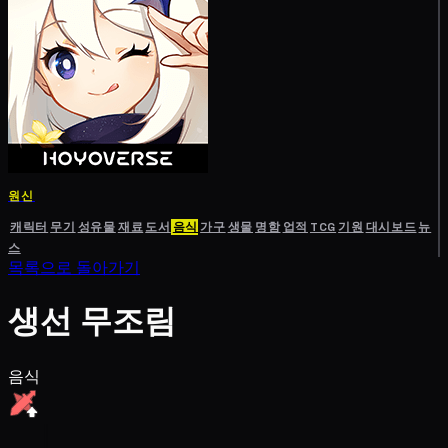
원신
캐릭터
무기
성유물
재료
도서
음식
가구
생물
명함
업적
TCG
기원
대시보드
뉴
스
목록으로 돌아가기
생선 무조림
음식