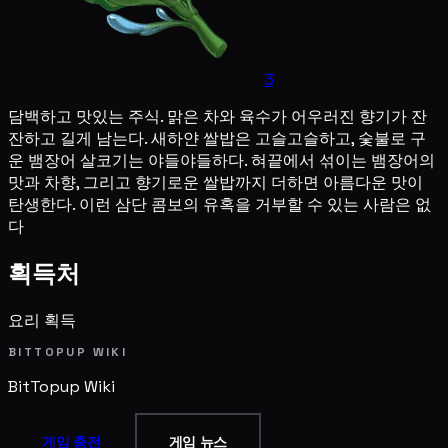
3
담백하고 맛있는 주식. 맑은 차와 육수가 어우러진 향기가 잔
잔하고 길게 남는다. 새하얀 쌀밥은 고슬고슬하고, 숯불로 구
운 뱀장어 살코기는 야들야들하다. 혀끝에서 섞이는 뱀장어의
맛과 차향, 그리고 향기로운 쌀밥까지 더하면 아름다운 맛이
탄생한다. 이런 삼단 콤보의 유혹을 거부할 수 있는 사람은 없
다
획득처
요리 획득
BITTOPUP WIKI
BitTopup
Wiki
게임 충전
게임 뉴스