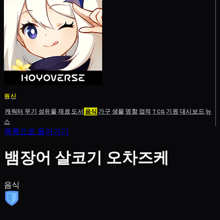
원신
캐릭터
무기
성유물
재료
도서
음식
가구
생물
명함
업적
TCG
기원
대시보드
뉴
스
목록으로 돌아가기
뱀장어 살코기 오차즈케
음식