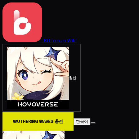
BitTopup
Wiki
원신
WUTHERING WAVES 충전
한국어