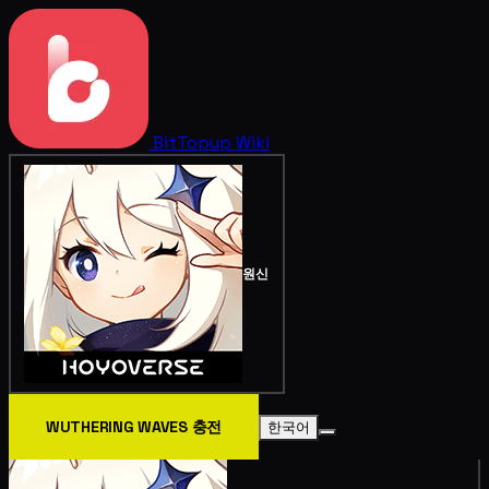
BitTopup
Wiki
원신
WUTHERING WAVES 충전
한국어