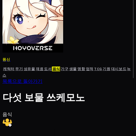
원신
캐릭터
무기
성유물
재료
도서
음식
가구
생물
명함
업적
TCG
기원
대시보드
뉴
스
목록으로 돌아가기
다섯 보물 쓰케모노
음식