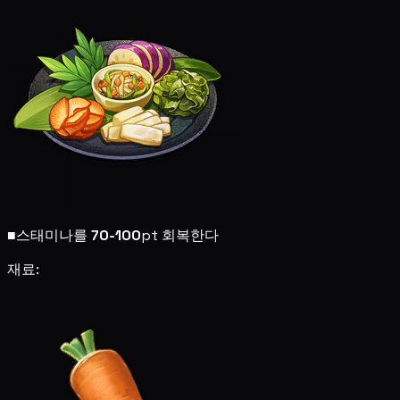
■
스태미나를
70-100
pt 회복한다
재료: