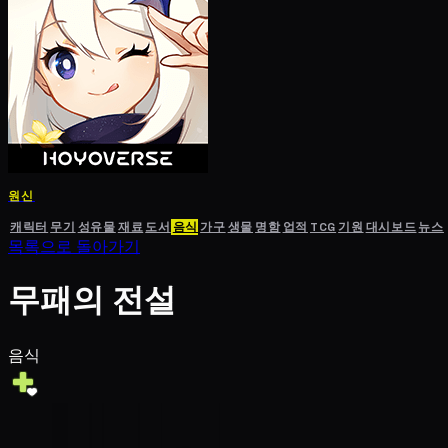
원신
캐릭터
무기
성유물
재료
도서
음식
가구
생물
명함
업적
TCG
기원
대시보드
뉴스
목록으로 돌아가기
무패의 전설
음식