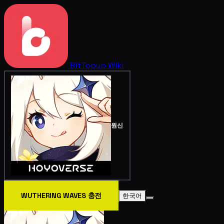
BitTopup
Wiki
원신
WUTHERING WAVES 충전
한국어