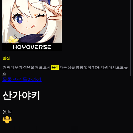
원신
캐릭터
무기
성유물
재료
도서
음식
가구
생물
명함
업적
TCG
기원
대시보드
뉴
스
목록으로 돌아가기
산가야키
음식