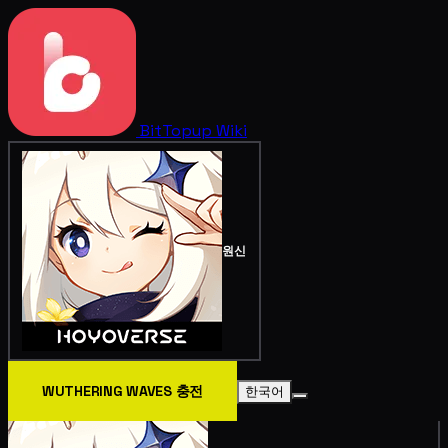
BitTopup
Wiki
원신
WUTHERING WAVES 충전
한국어