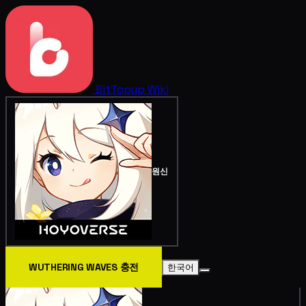
BitTopup
Wiki
원신
WUTHERING WAVES 충전
한국어