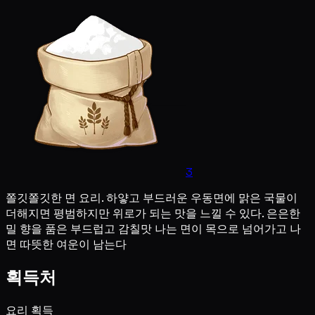
3
쫄깃쫄깃한 면 요리. 하얗고 부드러운 우동면에 맑은 국물이
더해지면 평범하지만 위로가 되는 맛을 느낄 수 있다. 은은한
밀 향을 품은 부드럽고 감칠맛 나는 면이 목으로 넘어가고 나
면 따뜻한 여운이 남는다
획득처
요리 획득