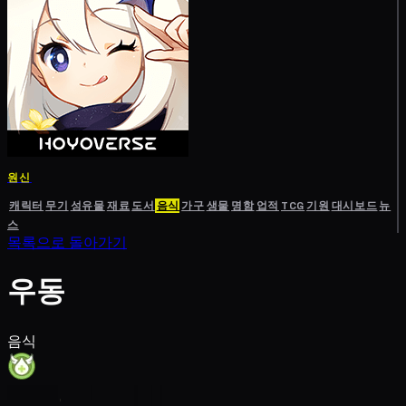
원신
캐릭터
무기
성유물
재료
도서
음식
가구
생물
명함
업적
TCG
기원
대시보드
뉴
스
목록으로 돌아가기
우동
음식