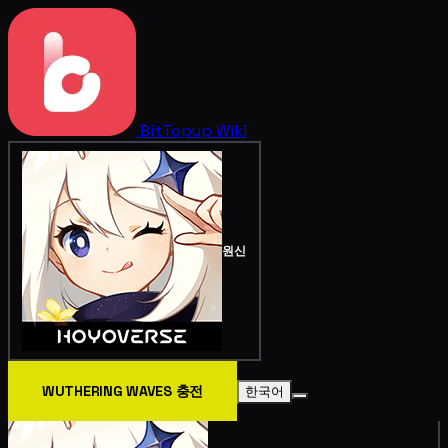
BitTopup
Wiki
원신
WUTHERING WAVES 충전
한국어