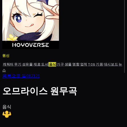
원신
캐릭터
무기
성유물
재료
도서
음식
가구
생물
명함
업적
TCG
기원
대시보드
뉴
스
목록으로 돌아가기
오므라이스 원무곡
음식