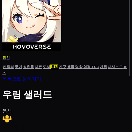
원신
캐릭터
무기
성유물
재료
도서
음식
가구
생물
명함
업적
TCG
기원
대시보드
뉴
스
목록으로 돌아가기
우림 샐러드
음식