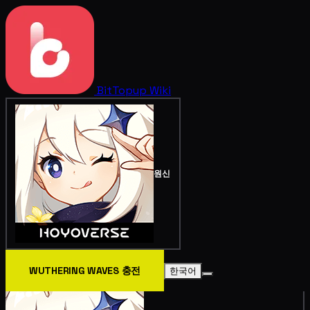
BitTopup
Wiki
원신
WUTHERING WAVES 충전
한국어