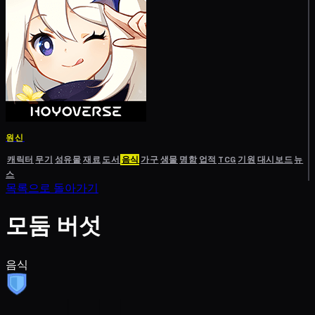
원신
캐릭터
무기
성유물
재료
도서
음식
가구
생물
명함
업적
TCG
기원
대시보드
뉴
스
목록으로 돌아가기
모둠 버섯
음식