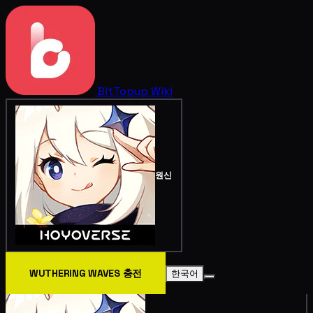
BitTopup
Wiki
원신
WUTHERING WAVES 충전
한국어