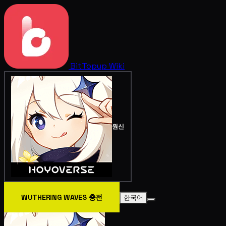
BitTopup
Wiki
원신
WUTHERING WAVES 충전
한국어