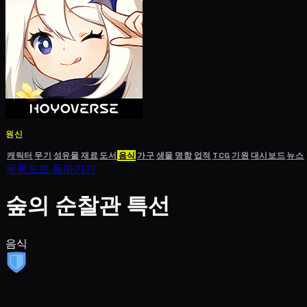
원신
캐릭터
무기
성유물
재료
도서
음식
가구
생물
명함
업적
TCG
기원
대시보드
뉴스
목록으로 돌아가기
숲의 순찰관 특선
음식