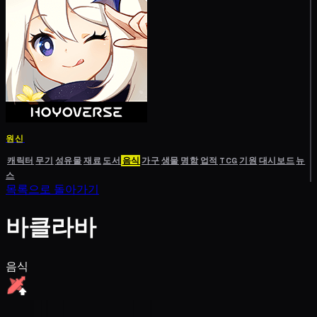
원신
캐릭터
무기
성유물
재료
도서
음식
가구
생물
명함
업적
TCG
기원
대시보드
뉴
스
목록으로 돌아가기
바클라바
음식