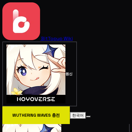
BitTopup
Wiki
원신
WUTHERING WAVES 충전
한국어