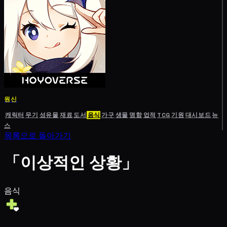
원신
캐릭터
무기
성유물
재료
도서
음식
가구
생물
명함
업적
TCG
기원
대시보드
뉴
스
목록으로 돌아가기
「이상적인 상황」
음식