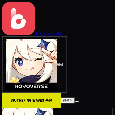
BitTopup
Wiki
원신
WUTHERING WAVES 충전
한국어