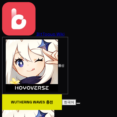
BitTopup
Wiki
원신
WUTHERING WAVES 충전
한국어