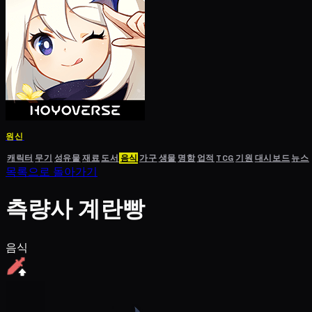
원신
캐릭터
무기
성유물
재료
도서
음식
가구
생물
명함
업적
TCG
기원
대시보드
뉴스
목록으로 돌아가기
측량사 계란빵
음식