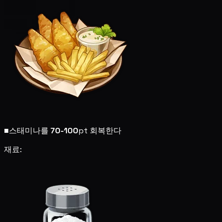
■
스태미나를
70-100
pt 회복한다
재료: