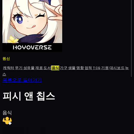
원신
캐릭터
무기
성유물
재료
도서
음식
가구
생물
명함
업적
TCG
기원
대시보드
뉴
스
목록으로 돌아가기
피시 앤 칩스
음식