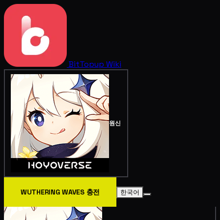
BitTopup
Wiki
원신
WUTHERING WAVES 충전
한국어