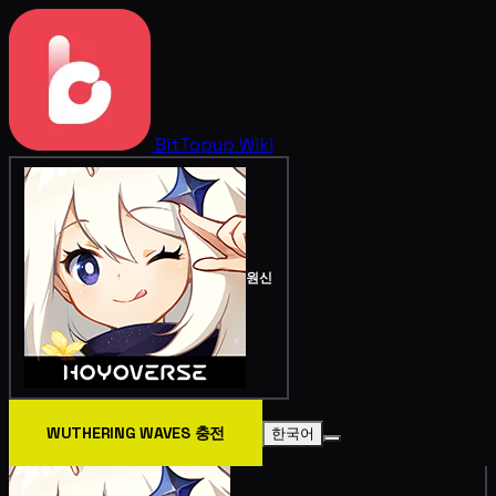
BitTopup
Wiki
원신
WUTHERING WAVES 충전
한국어