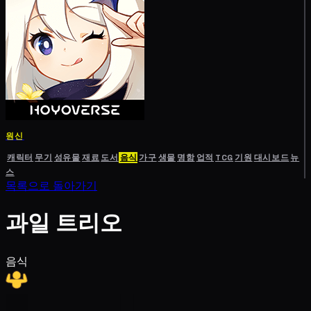
원신
캐릭터
무기
성유물
재료
도서
음식
가구
생물
명함
업적
TCG
기원
대시보드
뉴
스
목록으로 돌아가기
과일 트리오
음식