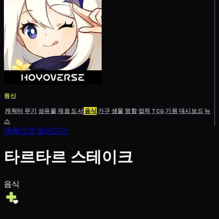
원신
캐릭터
무기
성유물
재료
도서
음식
가구
생물
명함
업적
TCG
기원
대시보드
뉴
스
목록으로 돌아가기
타르타르 스테이크
음식