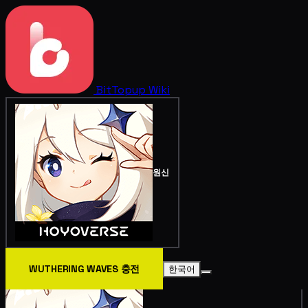
BitTopup
Wiki
원신
WUTHERING WAVES 충전
한국어