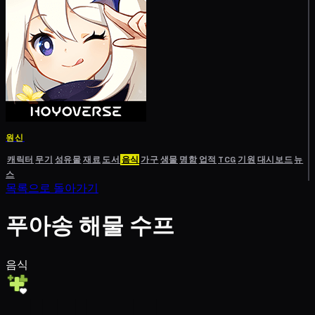
원신
캐릭터
무기
성유물
재료
도서
음식
가구
생물
명함
업적
TCG
기원
대시보드
뉴
스
목록으로 돌아가기
푸아송 해물 수프
음식