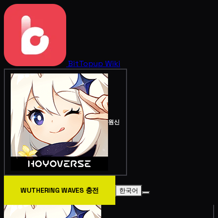
BitTopup
Wiki
원신
WUTHERING WAVES 충전
한국어