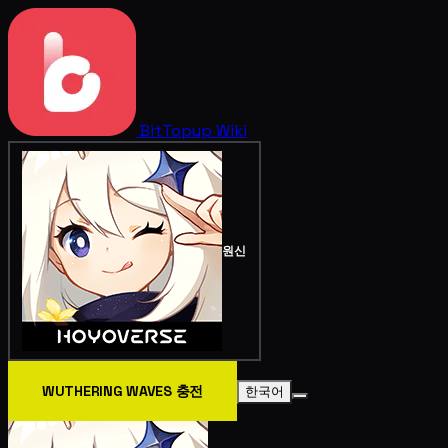
BitTopup
Wiki
원신
WUTHERING WAVES 충전
한국어