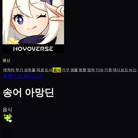
원신
캐릭터
무기
성유물
재료
도서
음식
가구
생물
명함
업적
TCG
기원
대시보드
뉴스
목록으로 돌아가기
송어 아망딘
음식