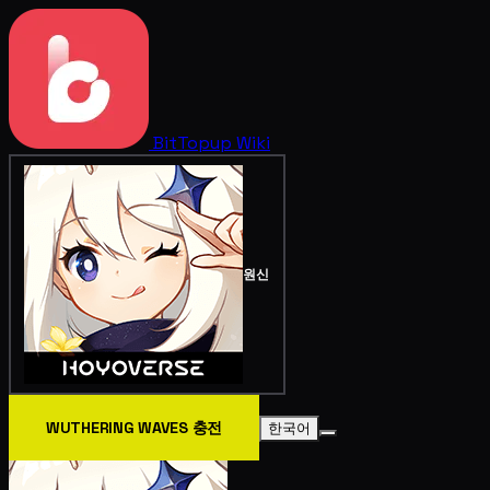
BitTopup
Wiki
원신
WUTHERING WAVES 충전
한국어