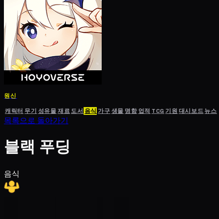
원신
캐릭터
무기
성유물
재료
도서
음식
가구
생물
명함
업적
TCG
기원
대시보드
뉴스
목록으로 돌아가기
블랙 푸딩
음식