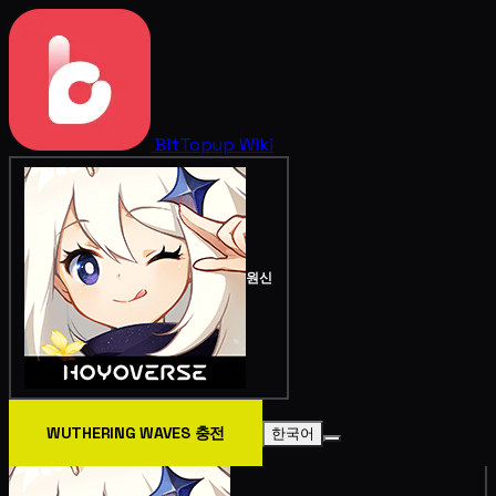
BitTopup
Wiki
원신
WUTHERING WAVES 충전
한국어