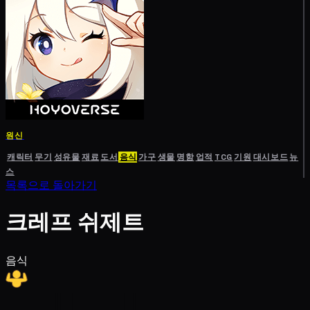
원신
캐릭터
무기
성유물
재료
도서
음식
가구
생물
명함
업적
TCG
기원
대시보드
뉴
스
목록으로 돌아가기
크레프 쉬제트
음식