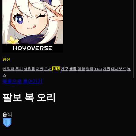
원신
캐릭터
무기
성유물
재료
도서
음식
가구
생물
명함
업적
TCG
기원
대시보드
뉴
스
목록으로 돌아가기
팔보 복 오리
음식