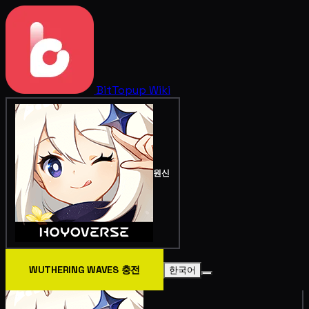
BitTopup
Wiki
원신
WUTHERING WAVES 충전
한국어