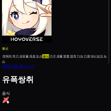
원신
캐릭터
무기
성유물
재료
도서
음식
가구
생물
명함
업적
TCG
기원
대시보드
뉴
스
목록으로 돌아가기
유폭쌍취
음식