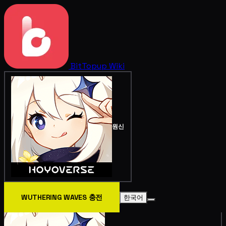
BitTopup
Wiki
원신
WUTHERING WAVES 충전
한국어