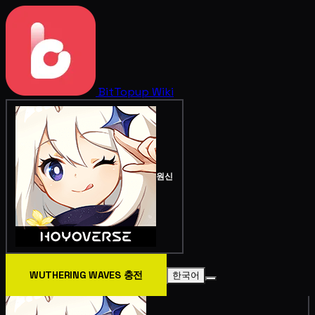
BitTopup
Wiki
원신
WUTHERING WAVES 충전
한국어