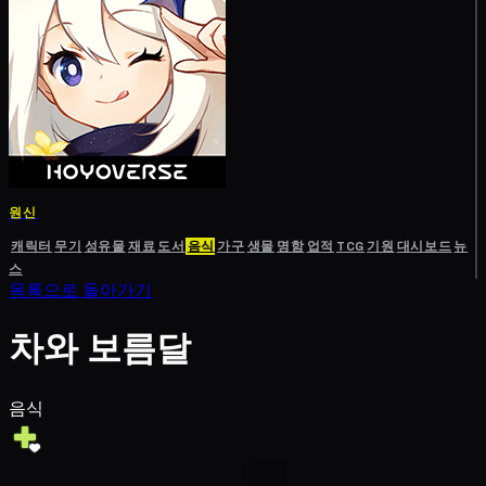
원신
캐릭터
무기
성유물
재료
도서
음식
가구
생물
명함
업적
TCG
기원
대시보드
뉴
스
목록으로 돌아가기
차와 보름달
음식