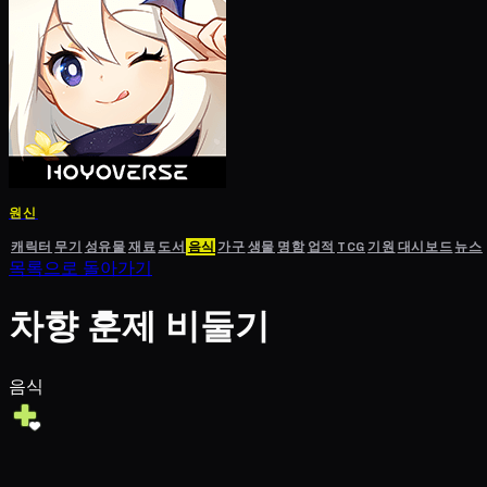
원신
캐릭터
무기
성유물
재료
도서
음식
가구
생물
명함
업적
TCG
기원
대시보드
뉴스
목록으로 돌아가기
차향 훈제 비둘기
음식