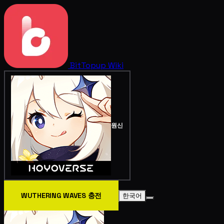
BitTopup
Wiki
원신
WUTHERING WAVES 충전
한국어