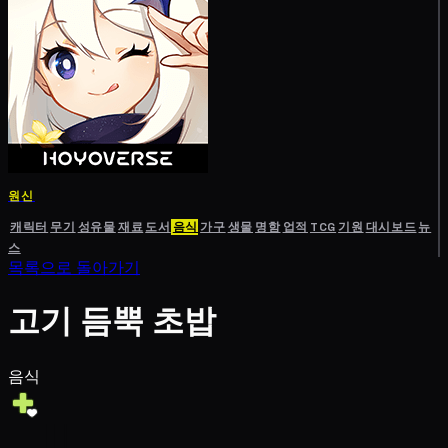
원신
캐릭터
무기
성유물
재료
도서
음식
가구
생물
명함
업적
TCG
기원
대시보드
뉴
스
목록으로 돌아가기
고기 듬뿍 초밥
음식