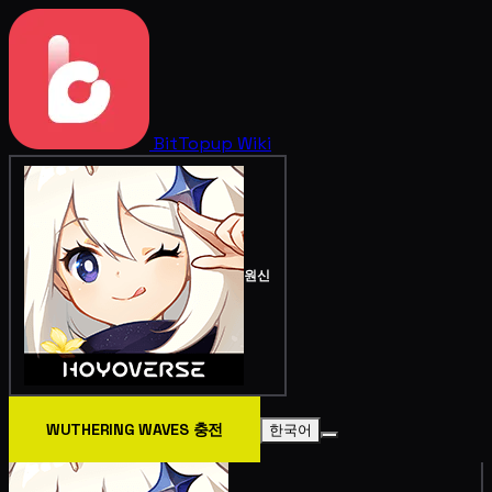
BitTopup
Wiki
원신
WUTHERING WAVES 충전
한국어