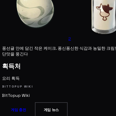
2
풍선귤 안에 담긴 작은 케이크. 퐁신퐁신한 식감과 농밀한 크림
단맛을 풍긴다
획득처
요리 획득
BITTOPUP WIKI
BitTopup
Wiki
게임 충전
게임 뉴스