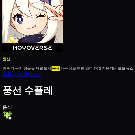
원신
캐릭터
무기
성유물
재료
도서
음식
가구
생물
명함
업적
TCG
기원
대시보드
뉴스
목록으로 돌아가기
풍선 수플레
음식