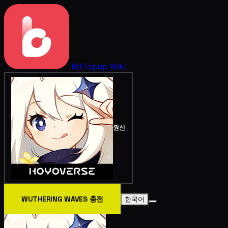
BitTopup
Wiki
원신
WUTHERING WAVES 충전
한국어