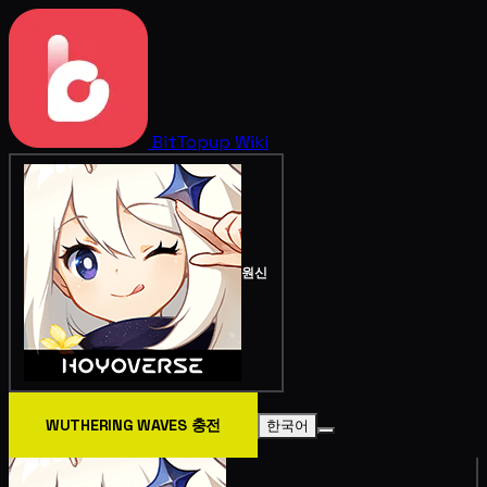
BitTopup
Wiki
원신
WUTHERING WAVES 충전
한국어