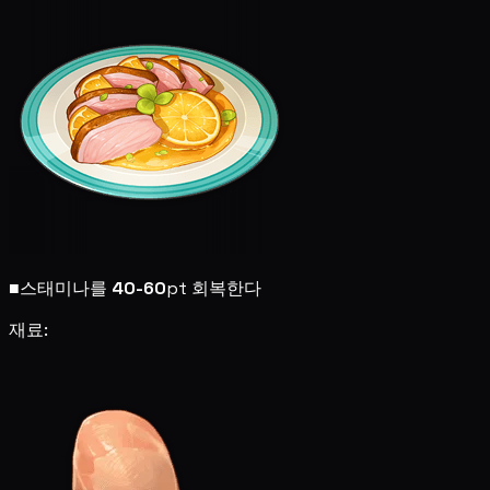
■
스태미나를
40-60
pt 회복한다
재료: