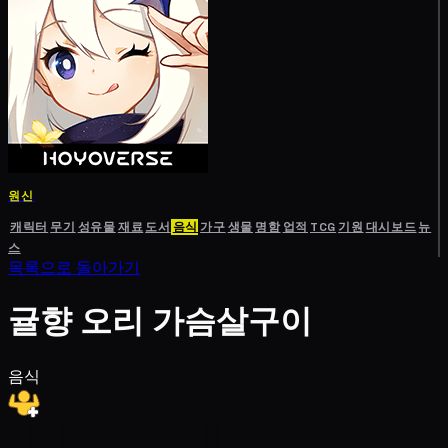
원신
캐릭터
무기
성유물
재료
도서
음식
가구
생물
명함
업적
TCG
기원
대시보드
뉴
스
목록으로 돌아가기
귤향 오리 가슴살구이
음식