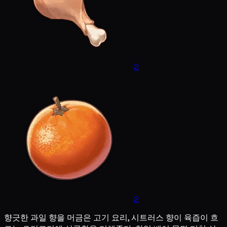
2
2
향긋한 과일 향을 머금은 고기 요리, 시트러스 향이 육즙이 흐