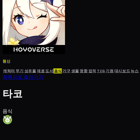
원신
캐릭터
무기
성유물
재료
도서
음식
가구
생물
명함
업적
TCG
기원
대시보드
뉴스
목록으로 돌아가기
타코
음식