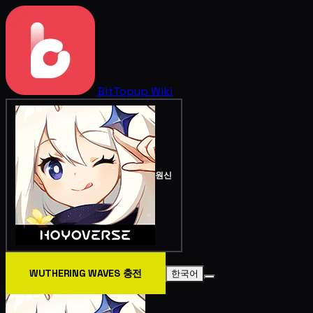
BitTopup
Wiki
원신
WUTHERING WAVES 충전
한국어