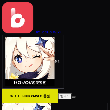
BitTopup
Wiki
원신
WUTHERING WAVES 충전
한국어