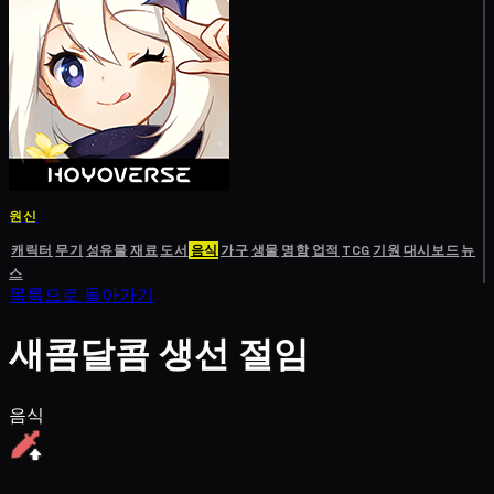
원신
캐릭터
무기
성유물
재료
도서
음식
가구
생물
명함
업적
TCG
기원
대시보드
뉴
스
목록으로 돌아가기
새콤달콤 생선 절임
음식