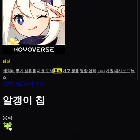
원신
캐릭터
무기
성유물
재료
도서
음식
가구
생물
명함
업적
TCG
기원
대시보드
뉴
스
목록으로 돌아가기
알갱이 칩
음식