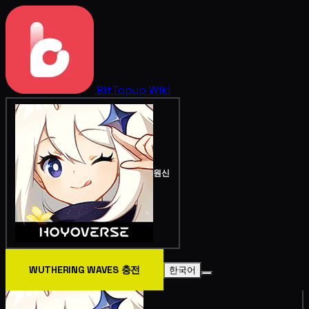
BitTopup
Wiki
원신
WUTHERING WAVES 충전
한국어