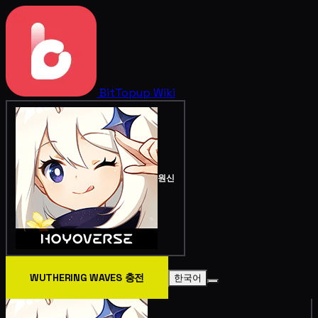
BitTopup
Wiki
원신
WUTHERING WAVES 충전
한국어