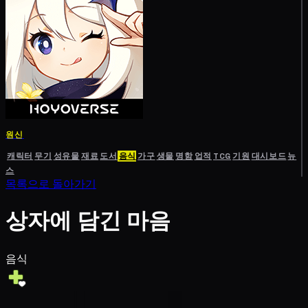
원신
캐릭터
무기
성유물
재료
도서
음식
가구
생물
명함
업적
TCG
기원
대시보드
뉴
스
목록으로 돌아가기
상자에 담긴 마음
음식