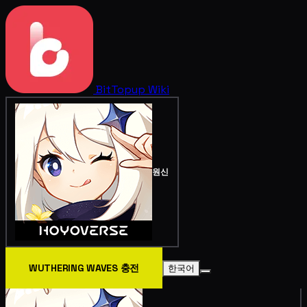
BitTopup
Wiki
원신
WUTHERING WAVES 충전
한국어