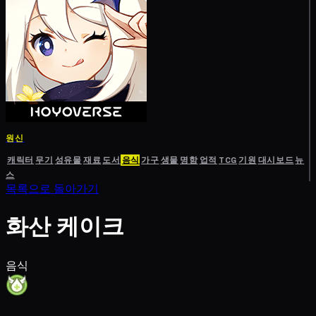
원신
캐릭터
무기
성유물
재료
도서
음식
가구
생물
명함
업적
TCG
기원
대시보드
뉴
스
목록으로 돌아가기
화산 케이크
음식