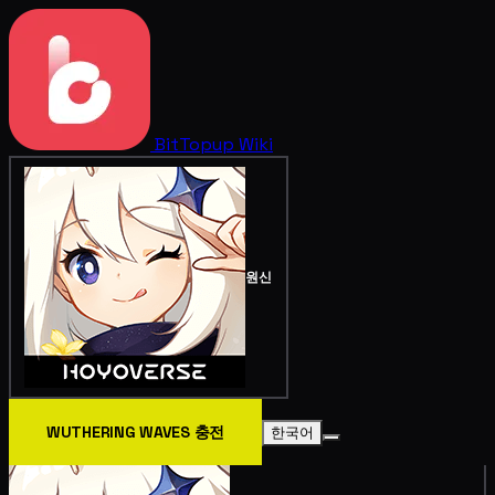
BitTopup
Wiki
원신
WUTHERING WAVES 충전
한국어