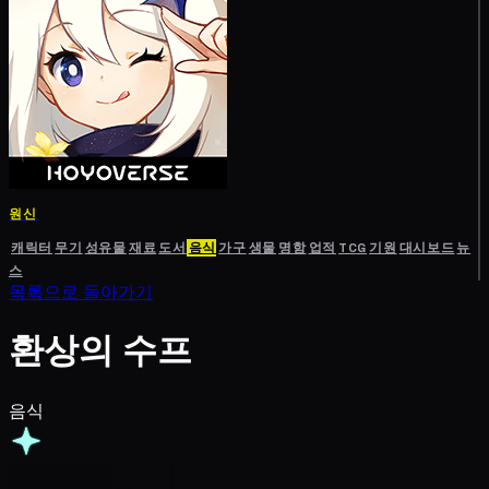
원신
캐릭터
무기
성유물
재료
도서
음식
가구
생물
명함
업적
TCG
기원
대시보드
뉴
스
목록으로 돌아가기
환상의 수프
음식