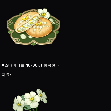
■
스태미나를
40-60
pt 회복한다
재료: