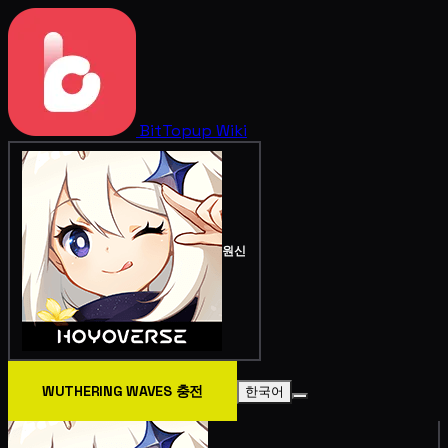
BitTopup
Wiki
원신
WUTHERING WAVES 충전
한국어