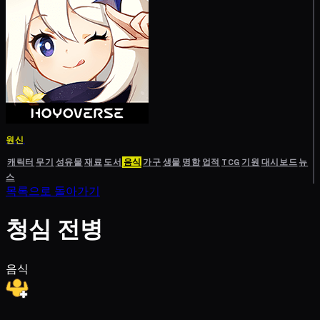
원신
캐릭터
무기
성유물
재료
도서
음식
가구
생물
명함
업적
TCG
기원
대시보드
뉴
스
목록으로 돌아가기
청심 전병
음식