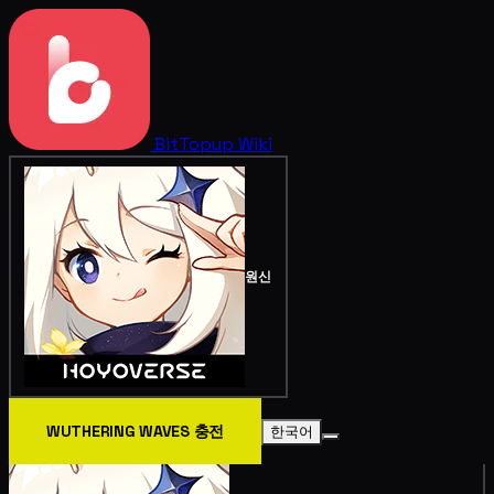
BitTopup
Wiki
원신
WUTHERING WAVES 충전
한국어