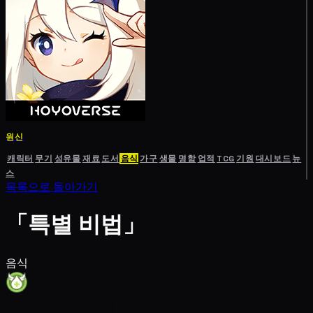
원신
캐릭터
무기
성유물
재료
도서
음식
가구
생물
명함
업적
TCG
기원
대시보드
뉴
스
목록으로 돌아가기
「특별 비법」
음식