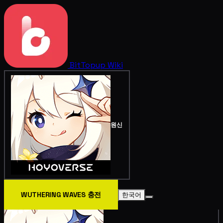
BitTopup
Wiki
원신
WUTHERING WAVES 충전
한국어