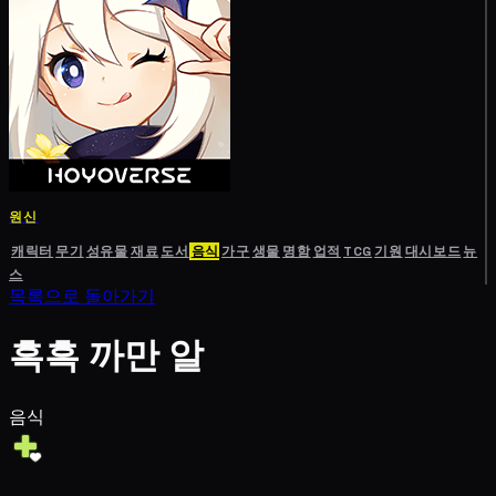
원신
캐릭터
무기
성유물
재료
도서
음식
가구
생물
명함
업적
TCG
기원
대시보드
뉴
스
목록으로 돌아가기
흑흑 까만 알
음식