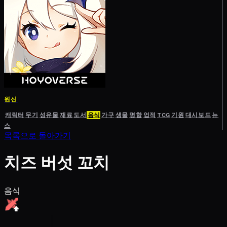
원신
캐릭터
무기
성유물
재료
도서
음식
가구
생물
명함
업적
TCG
기원
대시보드
뉴
스
목록으로 돌아가기
치즈 버섯 꼬치
음식