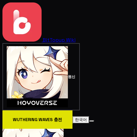
BitTopup
Wiki
원신
WUTHERING WAVES 충전
한국어