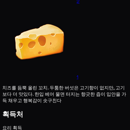
2
1
치즈를 듬뿍 올린 꼬치. 두툼한 버섯은 고기향이 없지만, 고기
보다 더 맛있다. 한입 베어 물면 터지는 향긋한 즙이 입안을 가
득 채우고 행복감이 솟구친다
획득처
요리 획득