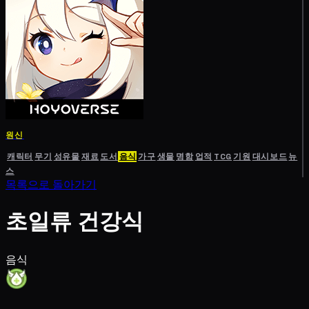
원신
캐릭터
무기
성유물
재료
도서
음식
가구
생물
명함
업적
TCG
기원
대시보드
뉴
스
목록으로 돌아가기
초일류 건강식
음식