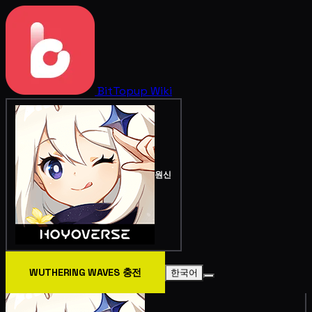
BitTopup
Wiki
원신
WUTHERING WAVES 충전
한국어